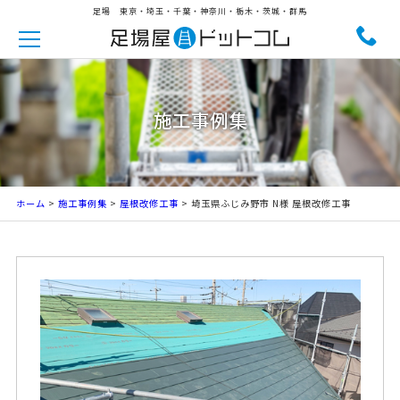
足場 東京・埼玉・千葉・神奈川・栃木・茨城・群馬
施工事例集
ホーム
>
施工事例集
>
屋根改修工事
> 埼玉県ふじみ野市 N様 屋根改修工事